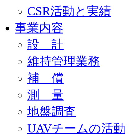
CSR活動と実績
事業内容
設 計
維持管理業務
補 償
測 量
地盤調査
UAVチームの活動