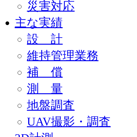
災害対応
主な実績
設 計
維持管理業務
補 償
測 量
地盤調査
UAV撮影・調査